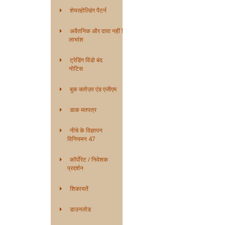
शेयरहोल्डिंग पैटर्न
अवैतनिक और दावा नहीं किया गया
लाभांश
ट्रेडिंग विंडो बंद
नोटिस
बुक क्लोज़र एंड एजीएम
डाक मतपत्र
नीचे के विज्ञापन
विनियमन 47
कॉर्पोरेट / निवेशक
प्रदर्शन
शिकायतें
डाउनलोड