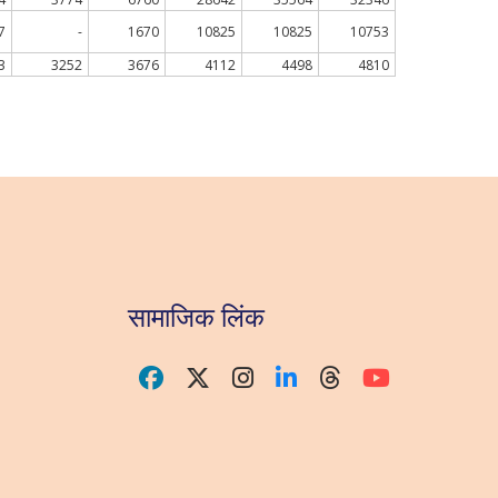
7
-
1670
10825
10825
10753
3
3252
3676
4112
4498
4810
सामाजिक लिंक