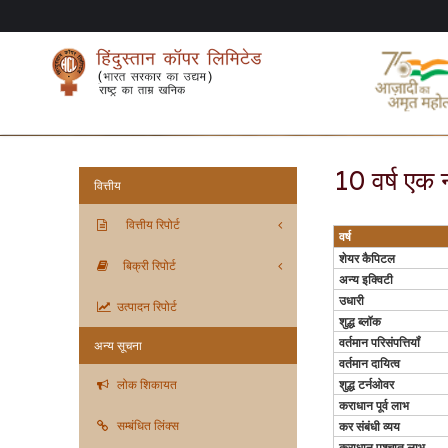
10 वर्ष एक न
वित्तीय
वित्तीय रिपोर्ट
वर्ष
शेयर कैपिटल
बिक्री रिपोर्ट
अन्‍य इक्विटी
उधारी
उत्पादन रिपोर्ट
शुद्ध ब्‍लॉक
वर्तमान परिसंपत्तियॉं
अन्य सूचना
वर्तमान दायित्‍व
लोक शिकायत
शुद्ध टर्नओवर
कराधान पूर्व लाभ
सम्बंधित लिंक्स
कर संबंधी व्‍यय
कराधान पश्‍चात लाभ