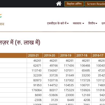
विक्रेता लॉगिन
Screen Reade
एचसीएल के बारे में
व्यवसाय
वित्तीय
उत्
ज़र में (रु. लाख में)
2020-21
2019-20
2018-19
2017-18
2016-17
46261
46261
46261
46261
4626
62671
49766
117436
106468
10043
113743
156367
107011
65695
4720
32209
33728
31649
33200
3542
80973
103718
137002
115728
13112
91950
144752
104535
106701
7480
176084
80317
175329
159926
11018
8690
-53806
23000
12169
942
-2308
3129
8449
4208
322
10998
-56935
14551
7961
619