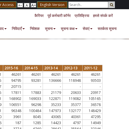
r Access
English Version
कैरियर
पूर्व कर्मचारी कॉर्नर
प्रतिक्रिया
हमसे संपर्क करें
पाद
निविदाएँ
निवेशक
सूचना
सूचना कक्ष
सेवाएं
सतर्कता सूचना
2015-16
2014-15
2013-14
2012-13
2011-12
1
46261
46261
46261
46261
46261
5
94795
93281
136666
118948
93503
7
20715
-
-
-
-
5
17811
17883
21179
20633
20917
1
168902
169033
122871
119082
105165
9
106551
96298
35233
35377
36578
1
96348
100484
147973
132177
148429
0
3961
8045
43065
40361
47295
6
187
1285
14423
4797
14949
4
3774
6760
28642
35564
32346