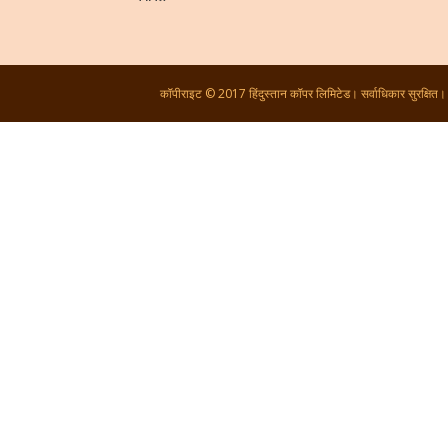
कॉपीराइट © 2017 हिंदुस्तान कॉपर लिमिटेड। सर्वाधिकार सुरक्षित।