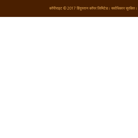
कॉपीराइट © 2017 हिंदुस्तान कॉपर लिमिटेड। सर्वाधिकार सुरक्षित।