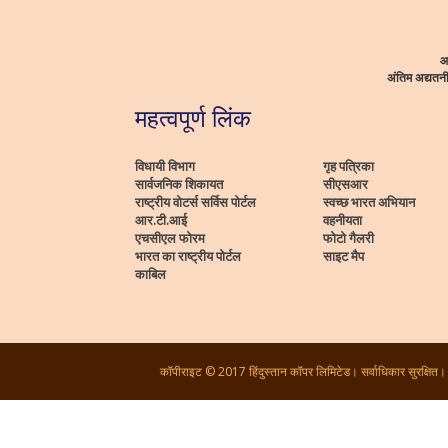
आ
अंतिम अद्यत
महत्वपूर्ण लिंक
विधायी विभाग
गृह पत्रिका
सार्वजनिक शिकायत
सीएसआर
राष्ट्रीय वोटर्स सर्विस पोर्टल
स्वच्छ भारत अभियान
आर.टी.आई
वहनीयता
एचसीएल फोरम
फोटो गैलरी
भारत का राष्ट्रीय पोर्टल
साइट मैप
काबिल
कॉपीराइट © 2017 हिंदुस्तान कॉपर लिमिटेड। सर्वाधिकार सुरक्षित।