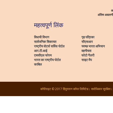
आ
अंतिम अद्यत
महत्वपूर्ण लिंक
विधायी विभाग
गृह पत्रिका
सार्वजनिक शिकायत
सीएसआर
राष्ट्रीय वोटर्स सर्विस पोर्टल
स्वच्छ भारत अभियान
आर.टी.आई
वहनीयता
एचसीएल फोरम
फोटो गैलरी
भारत का राष्ट्रीय पोर्टल
साइट मैप
काबिल
कॉपीराइट © 2017 हिंदुस्तान कॉपर लिमिटेड। सर्वाधिकार सुरक्षित।