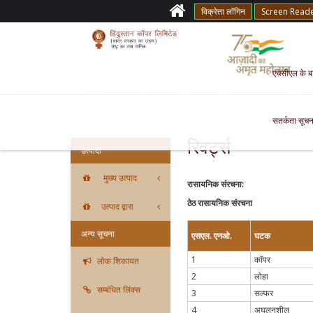
विक्रेता लॉगिन
Screen Read
एचसीएल के बारे
सतर्कता सूचन
रिवर्ट्स
उत्पादों
मुख्य उत्पाद
रासायनिक संरचना:
ठेठ रासायनिक संरचना
उत्पाद द्वारा
अन्य सूचना
एसएल. एनओ.
घटक
1
कॉपर
लोक शिकायत
2
लोहा
सम्बंधित लिंक्स
3
सल्फर
4
अघुलनशील