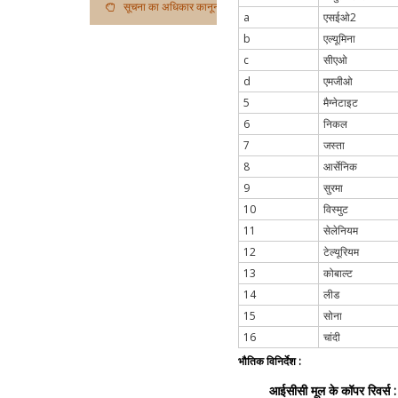
सूचना का अधिकार कानून
a
एसईओ2
b
एल्यूमिना
c
सीएओ
d
एमजीओ
5
मैग्नेटाइट
6
निकल
7
जस्ता
8
आर्सेनिक
9
सुरमा
10
विस्मुट
11
सेलेनियम
12
टेल्यूरियम
13
कोबाल्ट
14
लीड
15
सोना
16
चांदी
भौतिक विनिर्देश :
आईसीसी मूल के कॉपर रिवर्स :