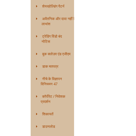
शेयरहोल्डिंग पैटर्न
अवैतनिक और दावा नहीं किया गया
लाभांश
ट्रेडिंग विंडो बंद
नोटिस
बुक क्लोज़र एंड एजीएम
डाक मतपत्र
नीचे के विज्ञापन
विनियमन 47
कॉर्पोरेट / निवेशक
प्रदर्शन
शिकायतें
डाउनलोड