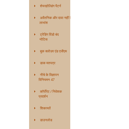
शेयरहोल्डिंग पैटर्न
अवैतनिक और दावा नहीं किया गया
लाभांश
ट्रेडिंग विंडो बंद
नोटिस
बुक क्लोज़र एंड एजीएम
डाक मतपत्र
नीचे के विज्ञापन
विनियमन 47
कॉर्पोरेट / निवेशक
प्रदर्शन
शिकायतें
डाउनलोड