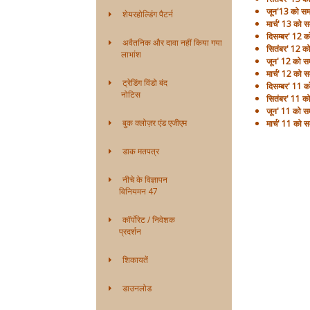
जून'13 को समाप
शेयरहोल्डिंग पैटर्न
मार्च' 13 को सम
दिसम्बर' 12 को
अवैतनिक और दावा नहीं किया गया
सितंबर' 12 को 
लाभांश
जून' 12 को समा
मार्च' 12 को सम
ट्रेडिंग विंडो बंद
दिसम्बर' 11 को
नोटिस
सितंबर' 11 को 
जून' 11 को समा
बुक क्लोज़र एंड एजीएम
मार्च' 11 को सम
डाक मतपत्र
नीचे के विज्ञापन
विनियमन 47
कॉर्पोरेट / निवेशक
प्रदर्शन
शिकायतें
डाउनलोड