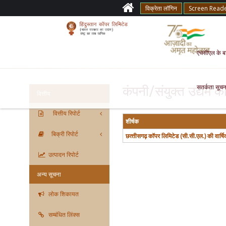
विक्रेता लॉगिन
Screen Read
एचसीएल के बारे
सतर्कता सूचन
कंपनी/संयुक्‍त उद्यम की 
वित्तीय
वित्तीय रिपोर्ट
शीर्षक
बिक्री रिपोर्ट
छत्‍तीसगढ़ कॉपर लिमिटेड (सी.सी.एल.) की वार्ष
उत्पादन रिपोर्ट
अन्य सूचना
लोक शिकायत
सम्बंधित लिंक्स