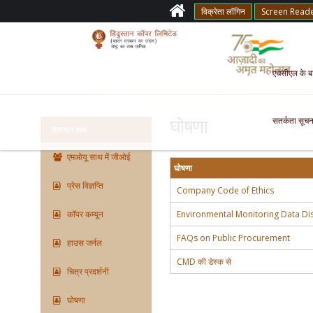
विक्रेता लॉगिन
Screen Read
एचसीएल के बारे
सतर्कता सूचन
घोषणा
समाचार कक्ष
एमओयू साथ में जीओई
घोषणा
प्रेस विज्ञप्ति
Company Code of Ethics
कॉपर कम्यून
Environmental Monitoring Data Dis
FAQs on Public Procurement
हाउस जर्नल
CMD की डेस्क से
चित्र प्रदर्शनी
घोषणा