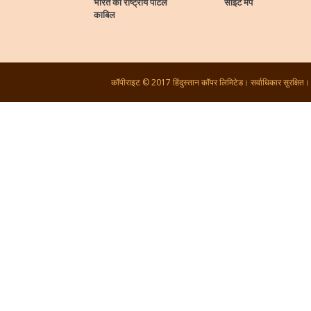
भारत का राष्ट्रीय पोर्टल
साइट मैप
काबिल
कॉपीराइट © 2017 हिंदुस्तान कॉपर लिमिटेड। सर्वाधिकार सुरक्षित।