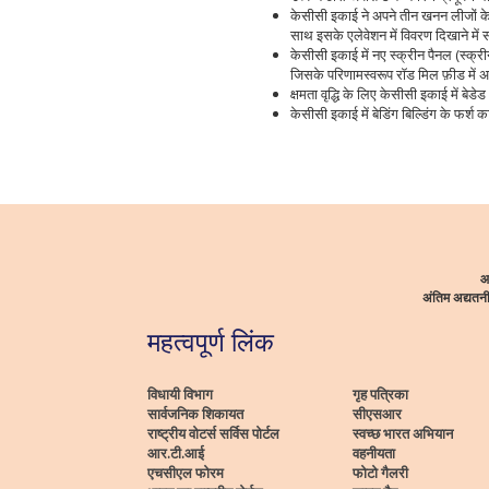
केसीसी इकाई ने अपने तीन खनन लीजों के लिए
साथ इसके एलेवेशन में विवरण दिखाने में स
केसीसी इकाई में नए स्क्रीन पैनल (स
जिसके परिणामस्वरूप रॉड मिल फ़ीड में 
क्षमता वृद्धि के लिए केसीसी इकाई में बेड
केसीसी इकाई में बेडिंग बिल्डिंग के फर्श का 
आ
अंतिम अद्यत
महत्वपूर्ण लिंक
विधायी विभाग
गृह पत्रिका
सार्वजनिक शिकायत
सीएसआर
राष्ट्रीय वोटर्स सर्विस पोर्टल
स्वच्छ भारत अभियान
आर.टी.आई
वहनीयता
एचसीएल फोरम
फोटो गैलरी