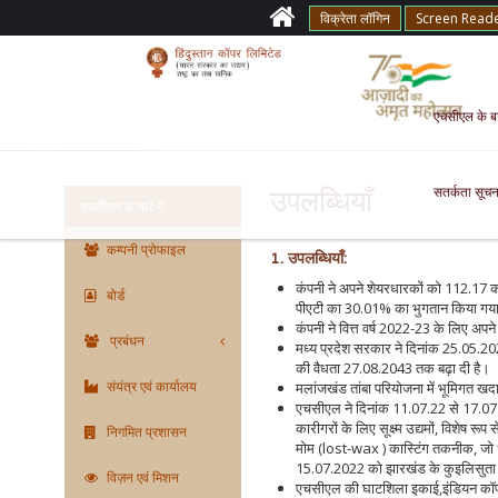
विक्रेता लॉगिन
Screen Read
एचसीएल के बारे
सतर्कता सूचन
उपलब्धियाँ
एचसीएल के बारे में
कम्पनी प्रोफाइल
1. उपलब्धियॉं:
कंपनी ने अपने शेयरधारकों को 112.17 कर
बोर्ड
पीएटी का 30.01% का भुगतान किया गया, ज
कंपनी ने वित्त वर्ष 2022-23 के लिए अ
प्रबंधन
मध्य प्रदेश सरकार ने दिनांक 25.05.20
की वैधता 27.08.2043 तक बढ़ा दी है।
संयंत्र एवं कार्यालय
मलांजखंड तांबा परियोजना में भूमिगत खद
एचसीएल ने दिनांक 11.07.22 से 17.07.22 त
कारीगरों के लिए सूक्ष्म उद्यमों, विशेष रूप
निगमित प्रशासन
मोम (lost-wax ) कास्टिंग तकनीक, जो धातु
15.07.2022 को झारखंड के कुइलिसुता गा
विज़न एवं मिशन
एचसीएल की घाटशिला इकाई,इंडियन कॉपर कॉम