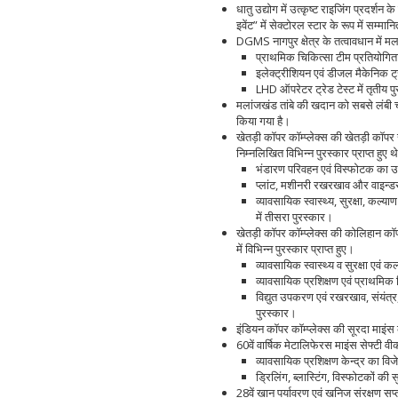
धातु उद्योग में उत्कृष्ट राइजिंग प्रदर्शन
इवेंट” में सेक्टोरल स्टार के रूप में सम्म
DGMS नागपुर क्षेत्र के तत्वावधान में म
प्राथमिक चिकित्सा टीम प्रतियोगिता
इलेक्ट्रीशियन एवं डीजल मैकेनिक ट्रेड
LHD ऑपरेटर ट्रेड टेस्ट में तृतीय प
मलांजखंड तांबे की खदान को सबसे लंबी चो
किया गया है।
खेतड़ी कॉपर कॉम्प्लेक्स की खेतड़ी कॉपर
निम्‍नलिखित विभिन्न पुरस्कार प्राप्त हुए थे
भंडारण परिवहन एवं विस्फोटक का उपय
प्लांट, मशीनरी रखरखाव और वाइन्डर 
व्यावसायिक स्वास्थ्य, सुरक्षा, कल
में तीसरा पुरस्कार।
खेतड़ी कॉपर कॉम्प्लेक्स की कोलिहान कॉ
में विभिन्न पुरस्कार प्राप्त हुए।
व्‍यावसायिक स्‍वास्‍थ्‍य व सुरक्षा एव
व्‍यावसायिक प्रशिक्षण एवं प्राथमिक 
विद्युत उपकरण एवं रखरखाव, संयंत
पुरस्कार।
इंडियन कॉपर कॉम्प्लेक्स की सूरदा माइंस को
60वें वार्षिक मेटालिफेरस माइंस सेफ्टी वीक
व्‍यावसायिक प्रशिक्षण केन्‍द्र का विज
ड्रिलिंग, ब्लास्टिंग, विस्फोटकों की
28वें खान पर्यावरण एवं खनिज संरक्षण सप्त