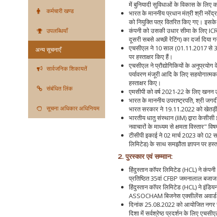
में बुनियादी सुविधाओं के विकास के लिए क
कर्मचारी खण्ड
भारत के माननीय प्रधान मंत्री श्री नरें
को नियुक्ति पत्र वितरित किए गए। इसके अ
कंपनी को उसकी उधार सीमा के लिए ICRA 
उपलब्धियाँ
दूसरी सबसे अच्छी रेटिंग) का दर्जा दिया ग
एचसीएल ने 10 साल (01.11.2017 से 31.10
अन्य सूचनाएँ
पर हस्ताक्षर किए हैं।
एचसीएल ने प्रौद्योगिकियों के अनुप्रयोग 
सार्वजनिक शिकायतें
पर्यावरण मंजूरी आदि के लिए सहयोगात्
हस्ताक्षर किए।
संबंधित लिंक
एमसीपी को वर्ष 2021-22 के लिए खनन उद्योग
भारत के माननीय उपराष्ट्रपति, श्री जगद
सूचना अधिकार अधिनियम
भारत सरकार ने 19.11.2022 को खेतड़ी 
भारतीय धातु संस्थान (IIM) द्वारा केसी
नवाचारों के माध्यम से क्षमता विस्तार" 
टीसीपी इकाई ने 02 मार्च 2023 को 02 स
लिमिटेड) के साथ समझौता ज्ञापन पर हस्त
2. पुरस्कार एवं सम्माान:
हिंदुस्तान कॉपर लिमिटेड (HCL) ने कंपनी के
प्रतिष्ठित 35वां CFBP जमनालाल बजाज 
हिंदुस्तान कॉपर लिमिटेड (HCL) ने इंडियन 
ASSOCHAM बिजनेस एक्सीलेंस अवार्ड 
दिनांक 25.08.2022 को आयोजित नगर राजभा
दिशा में सर्वश्रेष्ठ प्रदर्शन के लिए एचस