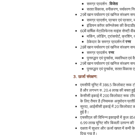
समग्र प्रदर्शन :
विजेता
सतत विकास, वनीकरण, पर्यावरण निग
29वें खान पर्यावरण एवं खनिज संरक्षण सप्त
समग्र प्रदर्शन, प्रचार एवं प्रसार, 
इंडियन कॉपर कॉम्प्लेक्स की केंदाडीह
60वें वार्षिक मेटालिफेरस माइंस सेफ्टी वीक
मकिंग, लोडिंग, ट्रांसपोर्ट, क्रशिं
ठेकेदार के समग्र प्रदर्शन में
रनर
28वें खान पर्यावरण एवं खनिज संरक्षण सप्त
समग्र प्रदर्शन:
रनर
पुनरुद्धार एवं पुनर्वास, व्यवस्थित एवं 
29वें खान पर्यावरण एवं खनिज संरक्षण सप्त
पुनरुद्धार एवं पुनर्वास, सतत विकास ए
3. ऊर्जा संरक्षण:
एमसीपी यूनिट में 386.5 किलोवाट रूफ ट
है और लगभग रु. 20.4 लाख की बचत हु
केसीसी इकाई में 200 किलोवाट रूफ टॉप 
के लिए तैयार है (नियामक अनुमोदन प्रतीक्
सूरदा, आईसीसी इकाई में 20 किलोवाट क
हुई है।
एचसीएल की विभिन्न इकाइयों में कुल 856.
6.99 लाख यूनिट सौर बिजली उत्पन्न की ग
दक्षता में सुधार और ऊर्जा खपत में कमी के
दिया गया है।