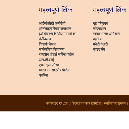
महत्वपूर्ण लिंक
महत्वपूर्ण लिंक
आईजीओटी कर्मयोगी
गृह पत्रिका
ऑनलाइन विवाद समाधान
सीएसआर
(ओडीआर) के लिए मामलों का
स्वच्छ भारत अभियान
पंजीकरण
वहनीयता
विधायी विभाग
फोटो गैलरी
सार्वजनिक शिकायत
साइट मैप
राष्ट्रीय वोटर्स सर्विस पोर्टल
आर.टी.आई
एचसीएल फोरम
भारत का राष्ट्रीय पोर्टल
काबिल
कॉपीराइट © 2017 हिंदुस्तान कॉपर लिमिटेड। सर्वाधिकार सुरक्षित।