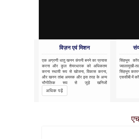
विज़न एवं मिशन
सं
एक अग्रणी धातु खनन कंपनी बनने का प्रयास
सिंहभूम कॉप
करना और कुल शेयरधारक को अधिकतम
ज्वालामुखी
करना स्थायी रूप से खोजना, विकास करना,
सिंहभूम कतरनी
और खनन तांबा अयस्क और इस तरह के अन्य
एससीबी में कॉ
भौगोलिक रूप से जुड़े खनिजों
अधिक पढ़ें
एच