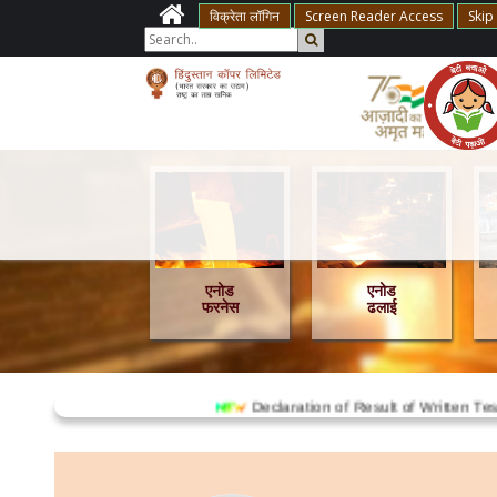
विक्रेता लॉगिन
Screen Reader Access
Skip
खनन
एनोड
एनोड
भूमिगत
फरनेस
ढलाई
Declaration of Result of Written Test fo